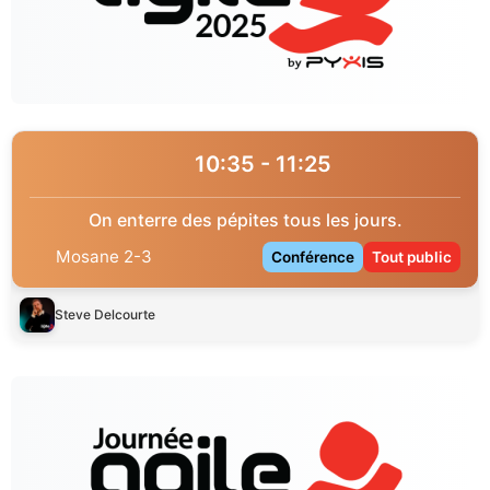
10:35 - 11:25
On enterre des pépites tous les jours.
Mosane 2-3
Conférence
Tout public
Steve Delcourte