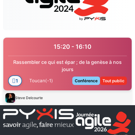
15:20 - 16:10
Rassembler ce qui est épar ; de la genèse à nos
jours
1
Toucan(-1)
Conférence
Tout public
Steve Delcourte