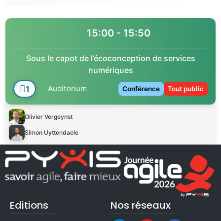
15:00 - 15:50
Sous le capot de l’écoconception de services
numériques
1
Auditorium
Conférence
Tout public
Olivier Vergeynst
Simon Uyttendaele
Editions
Nos réseaux