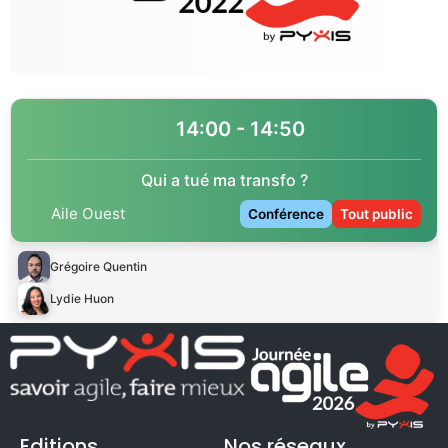
14:00 - 14:50
Qui a tué ma transfo ?
Aile Ouest
Conférence
Tout public
Grégoire Quentin
Lydie Huon
Editions
Nos réseaux